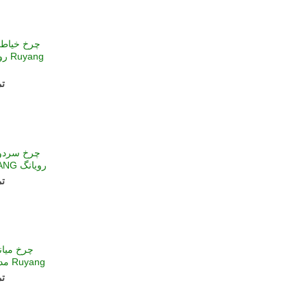
چرخ خیاطی
تم
رویانگ RUYANG مدل S75-D4-4
تم
چرخ میان
Ruyang مدل RY-F80-D/ED/PD
تم