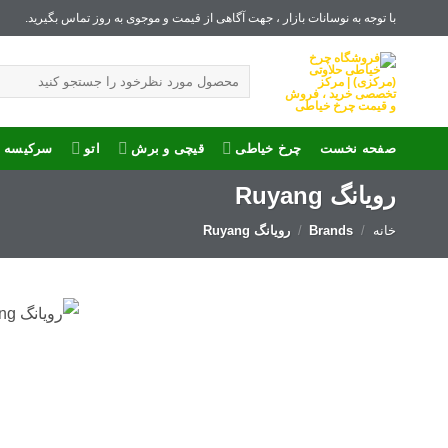
Ski
با توجه به نوسانات بازار ، جهت آگاهی از قیمت و موجوی به روز تماس بگیرید.
t
جستجو
conten
برای:
صفحه نخست
چرخ خیاطی
قیچی و برش
اتو
سرکیسه د
رویانگ Ruyang
خانه
/
Brands
/
رویانگ Ruyang