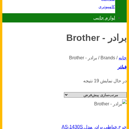
کامپیوتری
لوازم جانبی
برادر - Brother
خانه
/
Brands
/
برادر - Brother
فیلتر
در حال نمایش 19 نتیجه
چرخ خیاطی برادر مدل AS-1430S