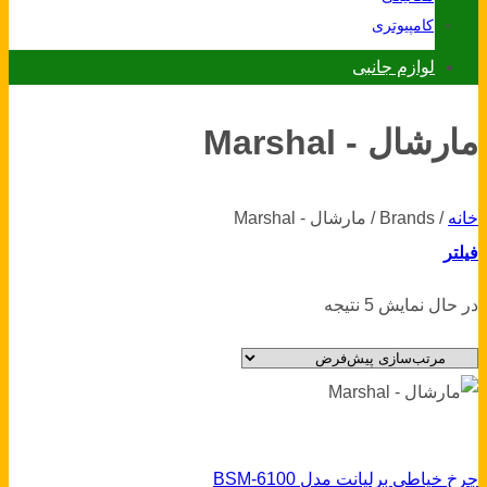
کامپیوتری
لوازم جانبی
مارشال - Marshal
خانه
/
Brands
/
مارشال - Marshal
فیلتر
در حال نمایش 5 نتیجه
چرخ خیاطی برلیانت مدل BSM-6100