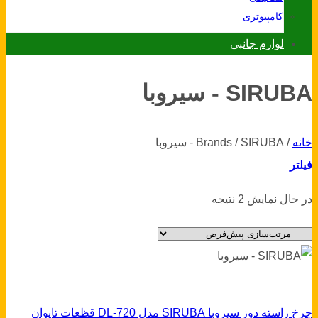
کامپیوتری
لوازم جانبی
SIRUBA - سیروبا
خانه
/
Brands
SIRUBA - سیروبا
/
فیلتر
در حال نمایش 2 نتیجه
چرخ راسته دوز سیروبا SIRUBA مدل DL-720 قظعات تایوان