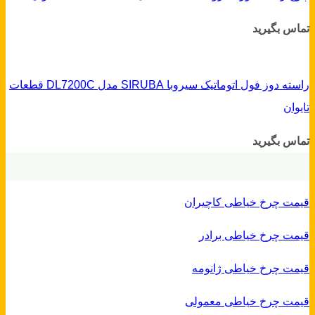
تماس بگیرید
راسته دوز فول اتوماتیک سیروبا SIRUBA مدل DL7200C قطعات
تایوان
تماس بگیرید
قیمت چرخ خیاطی کاچیران
قیمت چرخ خیاطی برادر
قیمت چرخ خیاطی ژانومه
قیمت چرخ خیاطی معمولی