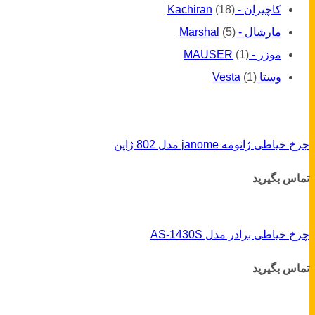
کاچیران - Kachiran
(18)
مارشال - Marshal
(5)
موزر - MAUSER
(1)
وستا Vesta
(1)
جرخ خیاطی ژانومه janome مدل 802 ژاپن
تماس بگیرید
چرخ خیاطی برادر مدل AS-1430S
تماس بگیرید