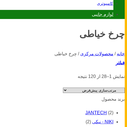
کامپیوتری
لوازم جانبی
چرخ خیاطی
خانه
/
محصولات مرکزی
/
چرخ خیاطی
فیلتر
نمایش 1–28 از 120 نتیجه
برند محصول
JANTECH
(2)
NIKI - نیکی
(2)