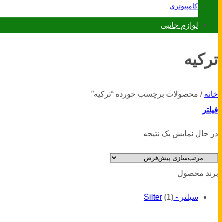
کامپیوتری
لوازم جانبی
ترکیه
خانه
/
محصولات برچسب خورده “ترکیه”
فیلتر
در حال نمایش یک نتیجه
برند محصول
سیلتر - Silter
(1)