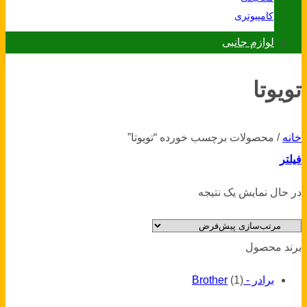
کامپیوتری
لوازم جانبی
تویوتا
خانه
/
محصولات برچسب خورده “تویوتا”
فیلتر
در حال نمایش یک نتیجه
برند محصول
برادر - Brother
(1)