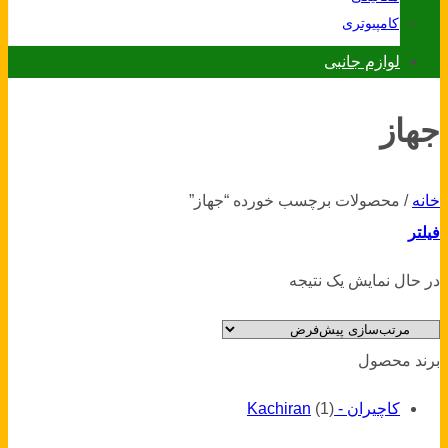
کامپیوتری
لوازم جانبی
جهاز
خانه
/
محصولات برچسب خورده “جهاز”
فیلتر
در حال نمایش یک نتیجه
برند محصول
کاچیران - Kachiran
(1)