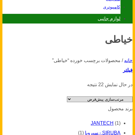
کامپیوتری
لوازم جانبی
خیاطی
خانه
/
محصولات برچسب خورده “خیاطی”
فیلتر
در حال نمایش 22 نتیجه
برند محصول
JANTECH
(1)
SIRUBA - سیروبا
(1)