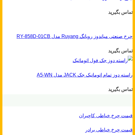
تماس بگیرید
چرخ صنعتی میاندوز رویانگ Ruyang مدل RY-858D-01CB
تماس بگیرید
راسته دوز تمام اتوماتیک جک JACK مدل A5-WN
تماس بگیرید
قیمت چرخ خیاطی کاچیران
قیمت چرخ خیاطی برادر