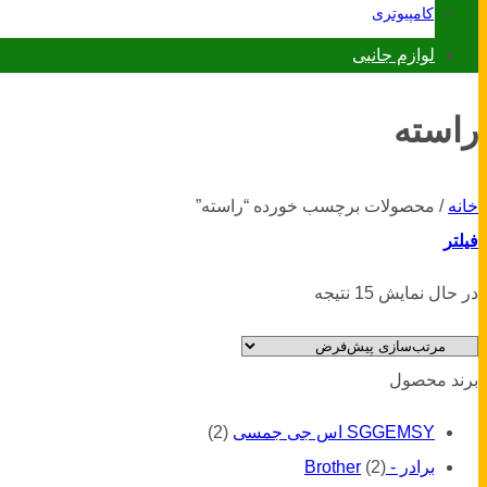
کامپیوتری
لوازم جانبی
راسته
خانه
/
محصولات برچسب خورده “راسته”
فیلتر
در حال نمایش 15 نتیجه
برند محصول
SGGEMSY اس جی جمسی
(2)
برادر - Brother
(2)