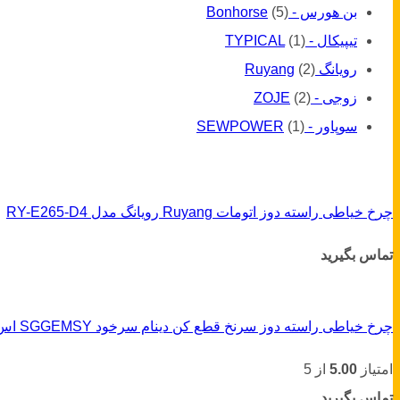
بن هورس - Bonhorse
(5)
تیپیکال - TYPICAL
(1)
رویانگ Ruyang
(2)
زوجی - ZOJE
(2)
سوپاور - SEWPOWER
(1)
چرخ خیاطی راسته دوز اتومات Ruyang رویانگ مدل RY-E265-D4
تماس بگیرید
چرخ خیاطی راسته دوز سرنخ قطع کن دینام سرخود SGGEMSY اس جی جمسی GEM 8801E1-S2
امتیاز
5.00
از 5
تماس بگیرید