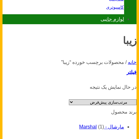
کامپیوتری
لوازم جانبی
زیبا
خانه
/
محصولات برچسب خورده “زیبا”
فیلتر
در حال نمایش یک نتیجه
برند محصول
مارشال - Marshal
(1)