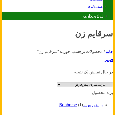
کامپیوتری
لوازم جانبی
سرقايم زن
خانه
/
محصولات برچسب خورده “سرقايم زن”
فیلتر
در حال نمایش یک نتیجه
برند محصول
بن هورس - Bonhorse
(1)