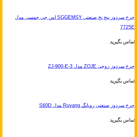
چرخ سردوز پنج نخ صنعتی SGGEMSY اس جی جمسی مدل
7725E
تماس بگیرید
چرخ سردوز زوجی ZOJE مدل ZJ-900-E-3
تماس بگیرید
چرخ سردوز صنعتی رویانگ Ruyang مدل S60D
تماس بگیرید