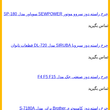
چرخ راسته دوز سروو موتور SEWPOWER سوپاور مدل SP-180
تماس بگیرید
چرخ راسته دوز سیروبا SIRUBA مدل DL-720 قظعات تایوان
تماس بگیرید
چرخ راسته دوز صنعتی جک مدل F4 F5 F15
تماس بگیرید
چرخ راسته دوز کامپیوتری Brother برادر مدل S-7180A