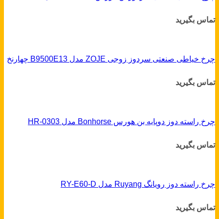
تماس بگیرید
چرخ خیاطی صنعتی سردوز زوجی ZOJE مدل B9500E13 چهارنخ
تماس بگیرید
چرخ راسته دوز دوپایه بن هورس Bonhorse مدل HR-0303
تماس بگیرید
چرخ راسته دوز رویانگ Ruyang مدل RY-E60-D
تماس بگیرید