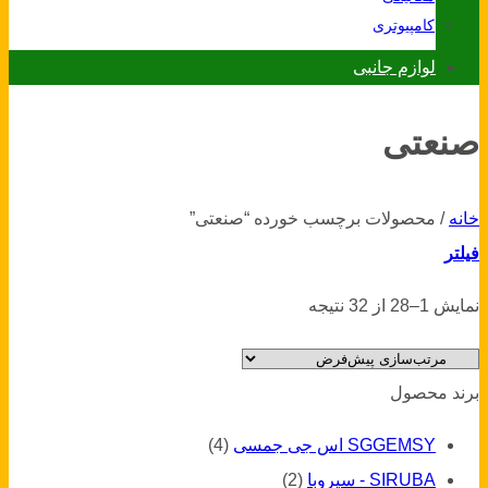
کامپیوتری
لوازم جانبی
صنعتی
خانه
/
محصولات برچسب خورده “صنعتی”
فیلتر
نمایش 1–28 از 32 نتیجه
برند محصول
SGGEMSY اس جی جمسی
(4)
SIRUBA - سیروبا
(2)