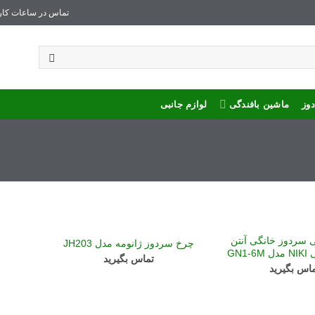
تماس در ساعات کار
وز
ماشین بافندگی
لوازم جانبی
 سردوز خانگی آنتن
چرخ سردوز ژانومه مدل JH203
GN1
تماس بگیرید
اس بگیرید