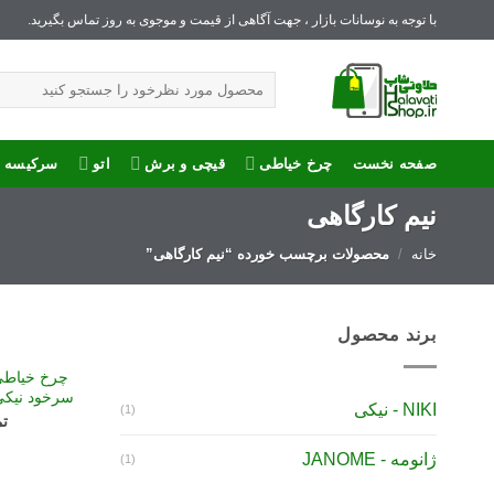
Ski
با توجه به نوسانات بازار ، جهت آگاهی از قیمت و موجوی به روز تماس بگیرید.
t
جستجو
conten
برای:
صفحه نخست
چرخ خیاطی
قیچی و برش
اتو
سرکیسه د
نیم کارگاهی
خانه
/
محصولات برچسب خورده “نیم کارگاهی”
برند محصول
چرخ خیاطی
سرخود نیکی NIKI مدل -6M
NIKI - نیکی
(1)
تم
ژانومه - JANOME
(1)