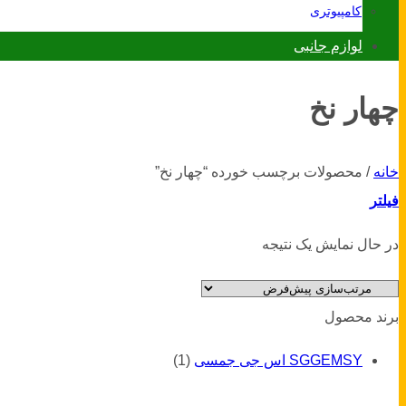
کامپیوتری
لوازم جانبی
چهار نخ
خانه
/
محصولات برچسب خورده “چهار نخ”
فیلتر
در حال نمایش یک نتیجه
برند محصول
SGGEMSY اس جی جمسی
(1)