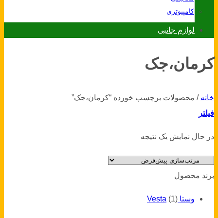
کامپیوتری
لوازم جانبی
کرمان،جک
خانه
/
محصولات برچسب خورده “کرمان،جک”
فیلتر
در حال نمایش یک نتیجه
برند محصول
وستا Vesta
(1)