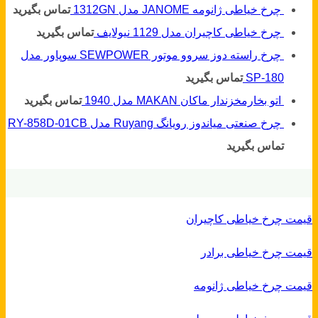
چرخ خیاطی ژانومه JANOME مدل 1312GN
تماس بگیرید
چرخ خیاطی کاچیران مدل 1129 نیولایف
تماس بگیرید
چرخ راسته دوز سروو موتور SEWPOWER سوپاور مدل
SP-180
تماس بگیرید
اتو بخارمخزندار ماکان MAKAN مدل 1940
تماس بگیرید
چرخ صنعتی میاندوز رویانگ Ruyang مدل RY-858D-01CB
تماس بگیرید
قیمت چرخ خیاطی کاچیران
قیمت چرخ خیاطی برادر
قیمت چرخ خیاطی ژانومه