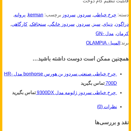
قابلیت تنظیم گام دوخت
دسته:
چرخ خیاطی
,
سردوز
,
سردوز
برچسب:
kerman
,
پروانه
,
دراگون
,
دنیای
,
سبز
,
سردوز
,
سردوز خانگی
,
سنجاقک
,
کارگاهی
,
کرمان
,
مدل -GN
برند:
المپیا - OLAMPIA
همچنین ممکن است دوست داشته باشید…
چرخ خیاطی صنعتی سردوز بن هورس bonhorse مدل HR-
700D
تماس بگیرید
چرخ خیاطی سردوز ژانومه مدل 9300DX
تماس بگیرید
نظرات (0)
نقد و بررسی‌ها