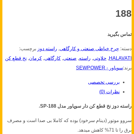
188
تماس بگیرید
دسته:
چرخ خیاطی صنعتی و کارگاهی
,
راسته دوز
برچسب:
HALAVATI
,
حلاوتی
,
راسته
,
صنعتی
,
کارگاهی
,
کرمان
,
نخ قطع کن
برند:
سوپاور - SEWPOWER
بررسی تخصصی
نظرات (0)
راسته دوز نخ قطع کن دار سوپاور مدل SP-188
،
سروو موتور (دینام سرخود) بوده که کاملا بی صدا است و مصرف
برق را تا 71% کاهش میدهد.