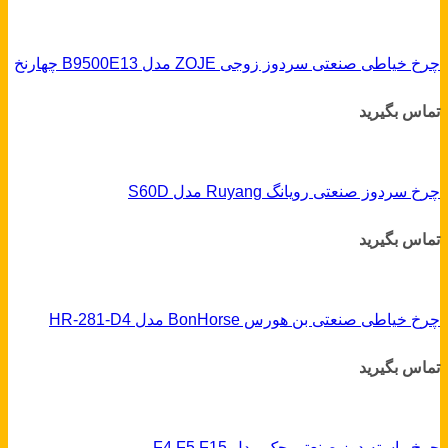
چرخ خیاطی صنعتی سردوز زوجی ZOJE مدل B9500E13 چهارنخ
تماس بگیرید
چرخ سردوز صنعتی رویانگ Ruyang مدل S60D
تماس بگیرید
چرخ خیاطی صنعتی بن هورس BonHorse مدل HR-281-D4
تماس بگیرید
چرخ راسته دوز صنعتی جک مدل F4 F5 F15