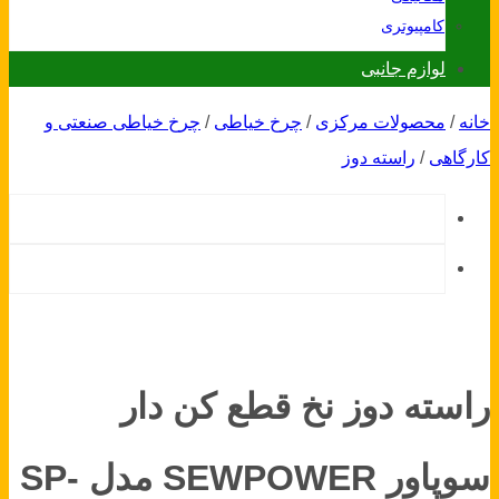
کامپیوتری
لوازم جانبی
خانه
/
محصولات مرکزی
/
چرخ خیاطی
/
چرخ خیاطی صنعتی و
کارگاهی
/
راسته دوز
راسته دوز نخ قطع کن دار
سوپاور SEWPOWER مدل SP-