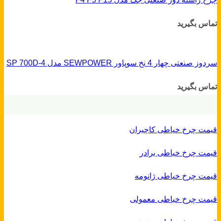
تماس بگیرید
سردوز صنعتی چهار 4 نخ سوپاور SEWPOWER مدل SP 700D-4
تماس بگیرید
قیمت چرخ خیاطی کاچیران
قیمت چرخ خیاطی برادر
قیمت چرخ خیاطی ژانومه
قیمت چرخ خیاطی معمولی