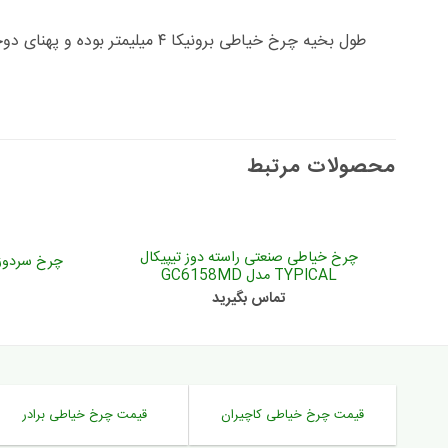
طول بخیه چرخ خیاطی برونیکا ۴ میلیمتر بوده و پهنای دوخت ۵ میلیمتر است که برای گلدوزی مورد استفاده قرار می گیرد.
محصولات مرتبط
چرخ خیاطی صنعتی راسته دوز تیپیکال
چرخ سردوز زوجی ZOJE م
TYPICAL مدل GC6158MD
تماس بگیرید
قیمت چرخ خیاطی کاچیران
قیمت چرخ خیاطی برادر