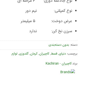
نوع جادکمه دوزی:
۴ مرحله ای
نوع کمپلتی:
نیم دور
عرض دوخت: ۵ میلیمتر
سرزن نخ کن: ندارد
دسته:
بدون دسته‌بندی
برچسب:
دنیای
,
قسط
,
کاچیران
,
کرمان
,
گلدوزی
,
لوازم
برند:
کاچیران - Kachiran