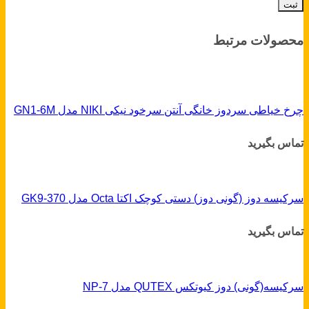
محصولات مرتبط
چرخ خیاطی سردوز خانگی آنتن سرخود نیکی NIKI مدل GN1-6M
تماس بگیرید
سرکیسه دوز (گونی دوز) دستی کوچک اکتا Octa مدل 370-GK9
تماس بگیرید
سرکیسه(گونی) دوز کیوتکس QUTEX مدل NP-7