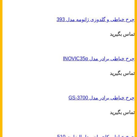
چرخ خیاطی و گلدوزی ژانومه مدل 393
تماس بگیرید
چرخ خیاطی برادر مدل INOVIC35p
تماس بگیرید
چرخ خیاطی برادر مدل GS-3700
تماس بگیرید
چرخ خیاطی کاچیران مدل الیزلبت 510