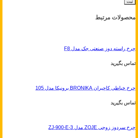
محصولات مرتبط
چرخ راسته دوز صنعتی جک مدل F8
تماس بگیرید
چرخ خیاطی کاچیران BRONIKA برونیکا مدل 105
تماس بگیرید
چرخ سردوز زوجی ZOJE مدل ZJ-900-E-3