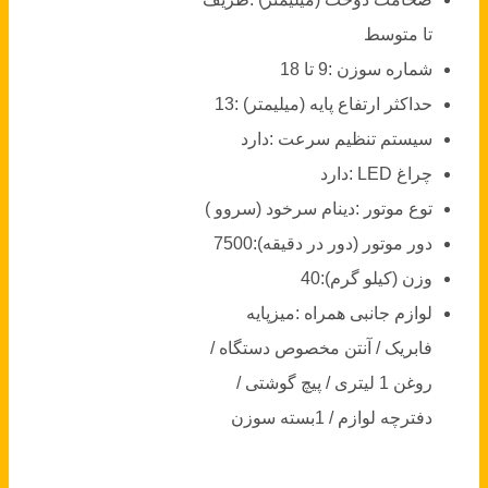
تا متوسط
شماره سوزن :
9 تا 18
حداکثر ارتفاع پایه (میلیمتر) :
13
سیستم تنظیم سرعت :
دارد
چراغ LED :
دارد
توع موتور :
دینام سرخود (سروو )
دور موتور (دور در دقیقه):
7500
وزن (کیلو گرم):
40
لوازم جانبی همراه :
میزپایه
فابریک / آنتن مخصوص دستگاه /
روغن 1 لیتری / پیچ گوشتی /
دفترچه لوازم / 1بسته سوزن