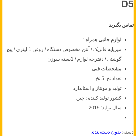
D5
تماس بگیرید
ل
وازم جانبی همراه :
میزپایه فابریک / آنتن مخصوص دستگاه / روغن 1 لیتری / پیچ
گوشتی / دفترچه لوازم / 1بسته سوزن
مشخصات فنی
تعداد نخ:
5 نخ
تولید و مونتاژ و استاندارد
کشور تولبد کننده :
چین
سال تولید:
2019
دسته:
بدون دسته‌بندی