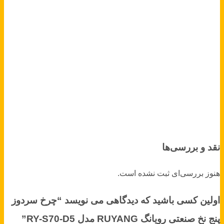
نقد و بررسی‌ها
هنوز بررسی‌ای ثبت نشده است.
اولین کسی باشید که دیدگاهی می نویسد “چرخ سردوز
پنج نخ صنعتی رویانگ RUYANG مدل RY-S70-D5”