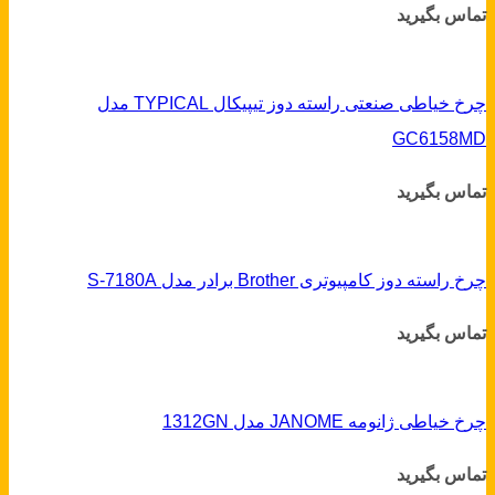
تماس بگیرید
چرخ خیاطی صنعتی راسته دوز تیپیکال TYPICAL مدل
GC6158MD
تماس بگیرید
چرخ راسته دوز کامپیوتری Brother برادر مدل S-7180A
تماس بگیرید
چرخ خیاطی ژانومه JANOME مدل 1312GN
تماس بگیرید