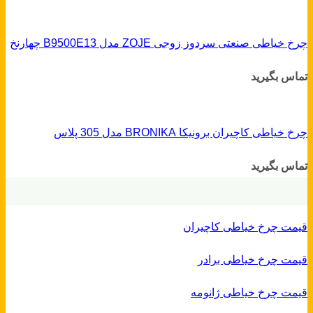
چرخ خیاطی صنعتی سردوز زوجی ZOJE مدل B9500E13 چهارنخ
تماس بگیرید
چرخ خیاطی کاچیران برونیکا BRONIKA مدل 305 پلاس
تماس بگیرید
قیمت چرخ خیاطی کاچیران
قیمت چرخ خیاطی برادر
قیمت چرخ خیاطی ژانومه