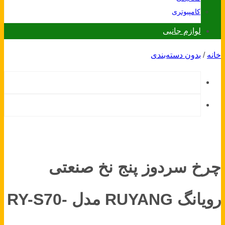
کامپیوتری
لوازم جانبی
خانه
/
بدون دسته‌بندی
چرخ سردوز پنج نخ صنعتی
رویانگ RUYANG مدل RY-S70-